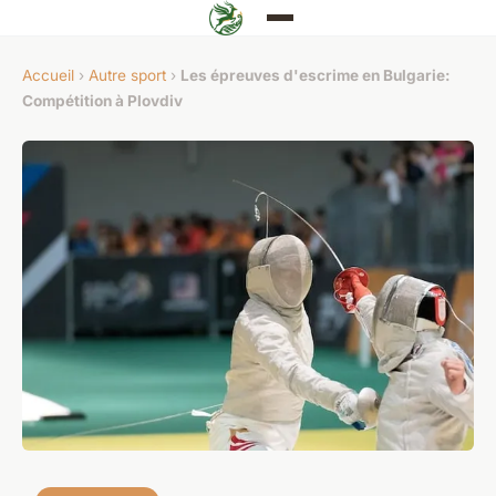
Accueil
›
Autre sport
›
Les épreuves d'escrime en Bulgarie:
Compétition à Plovdiv