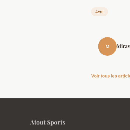
Actu
Mirav
M
Voir tous les artic
Atout Sports