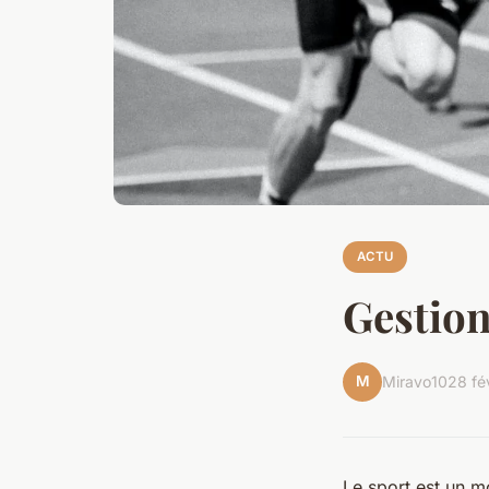
ACTU
Gestion
M
Miravo10
28 fé
Le sport est un m