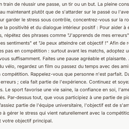
 train de réussir une passe, un tir ou un but. La pleine cons
et au maintenant plutôt que de s'attarder sur le passé ou l'ave
ur garder le stress sous contrôle, concentrez-vous sur la ro
a positivité et du dialogue intérieur positif : Pour aider à 
s, répétez des phrases comme "J'apprends de mes erreurs",
 sentiments" et "Je peux atteindre cet objectif !" Afin de r
es pas en compétition : surtout avant les matchs, adoptez u
vous suffisamment. Faites une pause agréable et plaisante. 
du vélo, regardez un film ou passez du temps avec des amis
 compétition. Rappelez-vous que personne n'est parfait. Da
erreurs ; cela fait partie de l'expérience. Continuez et soy
s. Le sport favorise une vie saine, la confiance en soi, l'am
iés. Par-dessus tout, que vous participiez à une partie de p
ssiez partie de l'équipe universitaire, l'objectif est de s'a
à gérer le stress qui vient naturellement avec la compétiti
 votre objectif principal.