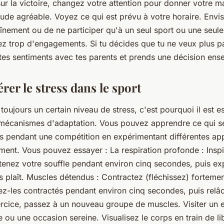
ur la victoire, changez votre attention pour donner votre 
itude agréable. Voyez ce qui est prévu à votre horaire. Envi
înement ou de ne participer qu'à un seul sport ou une seule 
ez trop d'engagements. Si tu décides que tu ne veux plus pa
 tes sentiments avec tes parents et prends une décision ens
er le stress dans le sport
toujours un certain niveau de stress, c'est pourquoi il est es
mécanismes d'adaptation. Vous pouvez apprendre ce qui se
s pendant une compétition en expérimentant différentes ap
ement. Vous pouvez essayer : La respiration profonde : Insp
tenez votre souffle pendant environ cinq secondes, puis e
ous plaît. Muscles détendus : Contractez (fléchissez) fortem
z-les contractés pendant environ cinq secondes, puis relâ
ercice, passez à un nouveau groupe de muscles. Visiter un 
ou une occasion sereine. Visualisez le corps en train de lib