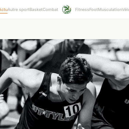
Actu
Autre sport
Basket
Combat
Fitness
Foot
Musculation
Vél