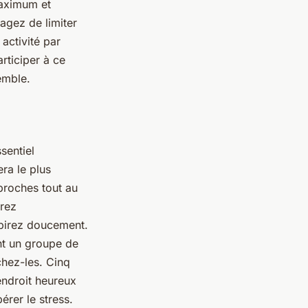
maximum et
sagez de limiter
activité par
rticiper à ce
emble.
sentiel
ra le plus
proches tout au
irez
xpirez doucement.
ent un groupe de
chez-les. Cinq
endroit heureux
érer le stress.