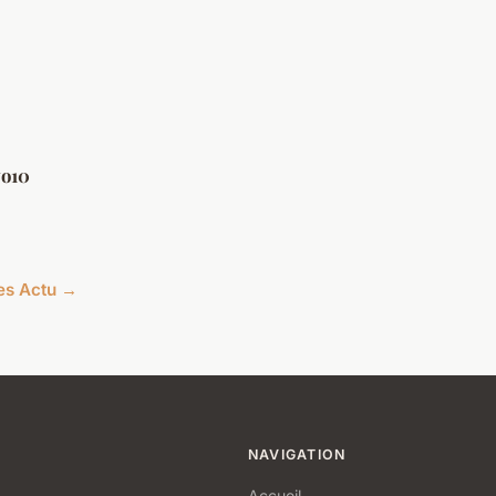
o10
les Actu →
NAVIGATION
Accueil