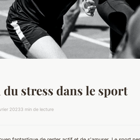
 du stress dans le sport
vrier 2023
3 min de lecture
oyen fantastique de rester actif et de s'amuser. Le sport p