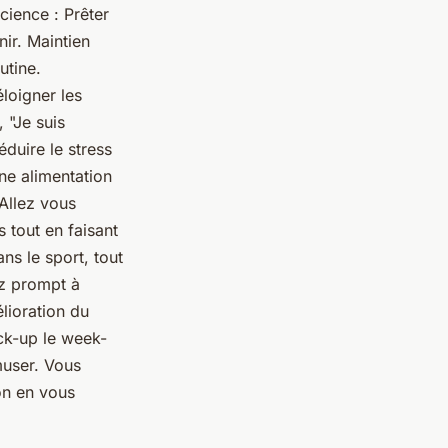
cience : Prêter
nir. Maintien
utine.
éloigner les
 "Je suis
éduire le stress
ne alimentation
Allez vous
 tout en faisant
ns le sport, tout
ez prompt à
élioration du
ick-up le week-
muser. Vous
on en vous